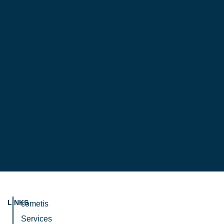
LINKS
cometis
Services