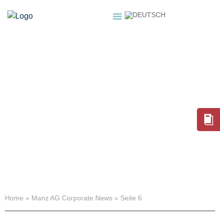
HOME
ÜBER UNS
SERVICES
NEWSROOM
SHOP
MANZ AG
CORPORATE NEWS
Home
»
Manz AG Corporate News
»
Seite 6