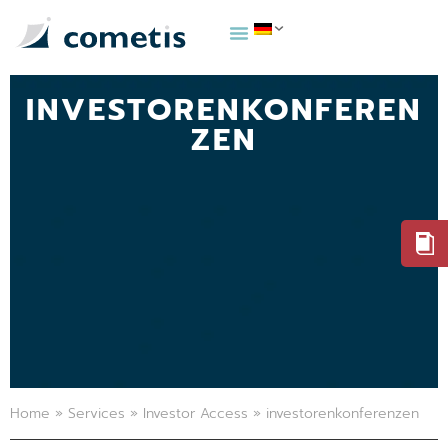
INVESTORENKONFEREN
ZEN
Home
»
Services
»
Investor Access
»
investorenkonferenzen