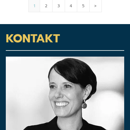
1
2
3
4
5
>
KONTAKT