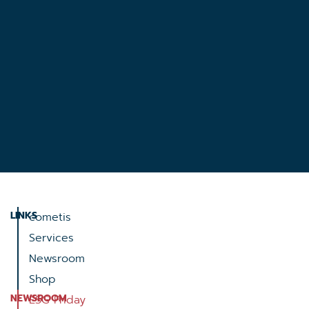
LINKS
cometis
Services
Newsroom
Shop
NEWSROOM
ESG Friday