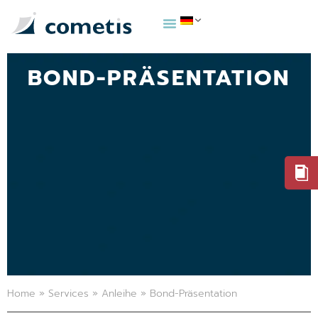
BOND-PRÄSENTATION
Home
»
Services
»
Anleihe
»
Bond-Präsentation