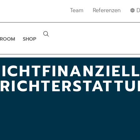
Team
Referenzen
D
SROOM
SHOP
ICHTFINANZIEL
ERICHTERSTATTU