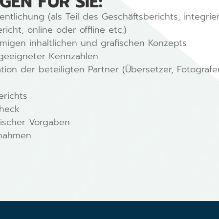
GEN FÜR SIE:
tlichung (als Teil des Geschäftsberichts, integrier
icht, online oder offline etc.)
mmigen inhaltlichen und grafischen Konzepts
 geeigneter Kennzahlen
ion der beteiligten Partner (Übersetzer, Fotografe
richts
check
rischer Vorgaben
ßnahmen