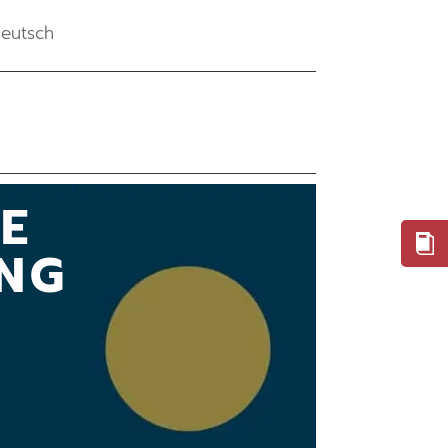
eutsch
LE
NG