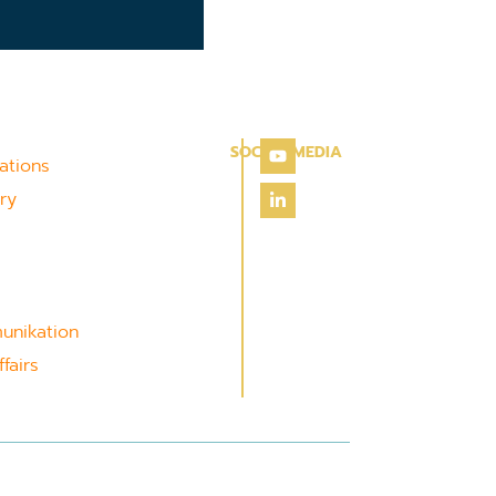
SOCIAL MEDIA
lations
ry
unikation
fairs