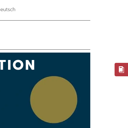
eutsch
TION