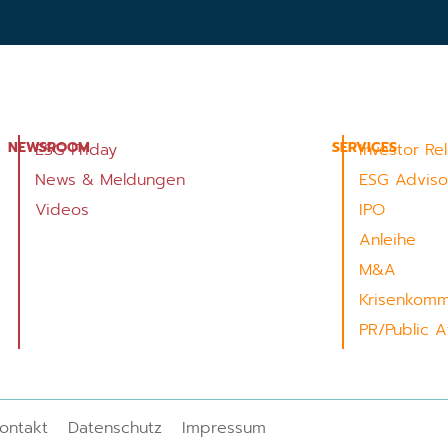
NEWSROOM
SERVICES
ESG Friday
Investor Re
News & Meldungen
ESG Adviso
Videos
IPO
Anleihe
M&A
Krisenkomm
PR/Public Af
ontakt
Datenschutz
Impressum