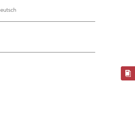
eutsch
G