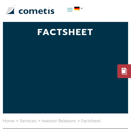
FACTSHEET
Home
»
Services
»
Investor Relations
»
Factsheet