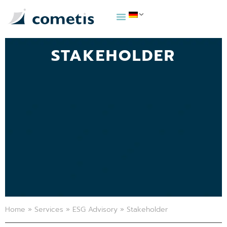
STAKEHOLDER
Home
»
Services
»
ESG Advisory
»
Stakeholder