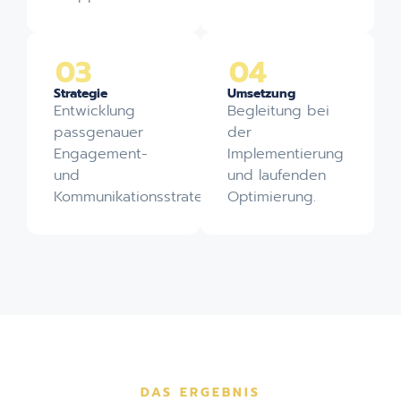
03
04
Strategie
Umsetzung
Entwicklung
Begleitung bei
passgenauer
der
Engagement-
Implementierung
und
und laufenden
Kommunikationsstrategien.
Optimierung.
DAS ERGEBNIS