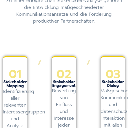
Zu einer erfolgreichen Stakeholder-Analyse gehören
die Entwicklung maßgeschneiderter
Kommunikationsansätze und die Förderung
produktiver Partnerschaften.
/
/
01
02
03
Stakeholder
Stakeholder
Stakeholder
Mapping
Engagement
Dialog
Bewertung
Maßgeschne
Identifizierung
von
Kommunikati
aller
Einfluss
und
relevanten
und
datenschutz
Interessengruppen
Interesse
Interaktion
und
jeder
mit allen
Analyse