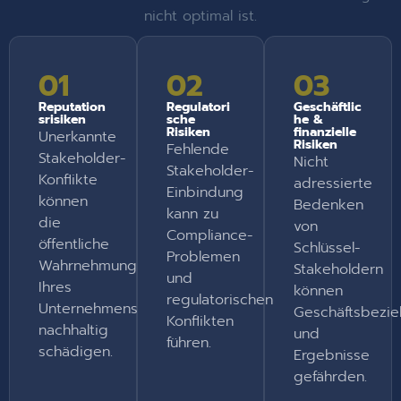
nicht optimal ist.
01
02
03
Reputation
Regulatori
Geschäftlic
srisiken
sche
he &
Risiken
finanzielle
Unerkannte
Risiken
Fehlende
Stakeholder-
Nicht
Stakeholder-
Konflikte
adressierte
Einbindung
können
Bedenken
kann zu
die
von
Compliance-
öffentliche
Schlüssel-
Problemen
Wahrnehmung
Stakeholdern
und
Ihres
können
regulatorischen
Unternehmens
Geschäftsbezi
Konflikten
nachhaltig
und
führen.
schädigen.
Ergebnisse
gefährden.