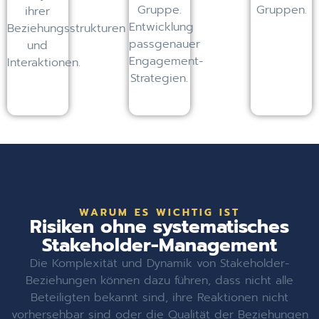
Gruppe.
Gruppen.
ihrer
Entwicklung
Beziehungsstrukturen
passgenauer
und
Engagement-
Interaktionen.
Strategien.
WARUM ES WICHTIG IST
Risiken ohne systematisches
Stakeholder-Management
Die Komplexität und Dynamik von Stakeholder-
Beziehungen können dazu führen, dass nicht alle
Beteiligten bekannt sind, ihre Reaktionen nicht
vorhersehbar sind oder die Qualität der Beziehungen