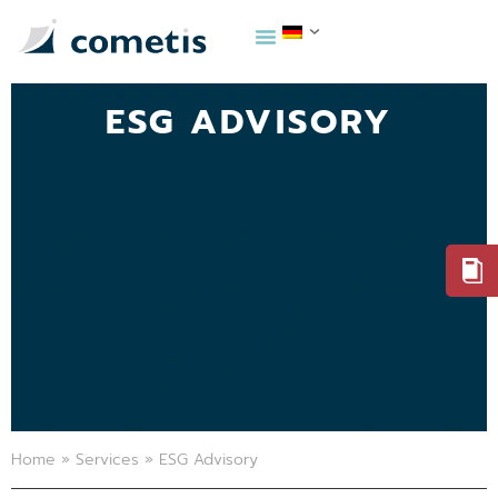
ESG ADVISORY
Home
»
Services
»
ESG Advisory