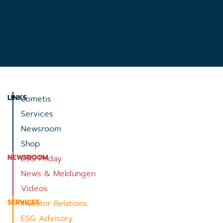
LINKS
cometis
Services
Newsroom
Shop
NEWSROOM
ESG Friday
News & Meldungen
Videos
SERVICES
Investor Relations
ESG Advisory