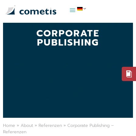
CORPORATE
PUBLISHING
Home
»
About
»
Referenzen
»
Corporate Publishing –
Referenzen