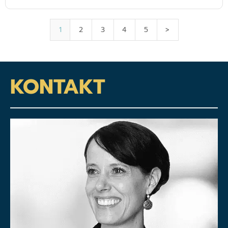
1
2
3
4
5
>
KONTAKT