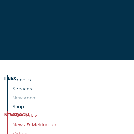
LINKS
cometis
Services
Newsroom
Shop
NEWSROOM
ESG Friday
News & Meldungen
Videos