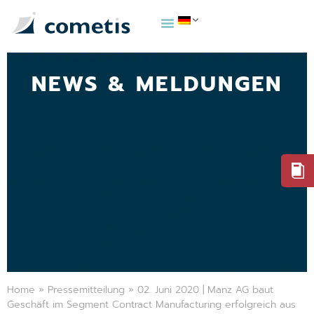
NEWS & MELDUNGEN
Home
»
Pressemitteilung
»
02. Juni 2020 | Manz AG baut
Geschäft im Segment Contract Manufacturing erfolgreich aus