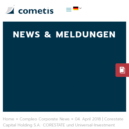
NEWS & MELDUNGEN
Home
»
Compleo Corporate News
»
04. April 2018 | Corestate
Capital Holding S.A.: CORESTATE und Universal-Investment