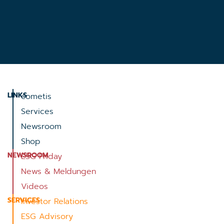
LINKS
cometis
Services
Newsroom
Shop
NEWSROOM
ESG Friday
News & Meldungen
Videos
SERVICES
Investor Relations
ESG Advisory