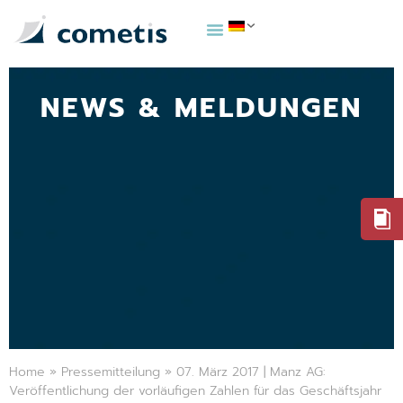
NEWS & MELDUNGEN
Home
»
Pressemitteilung
»
07. März 2017 | Manz AG:
Veröffentlichung der vorläufigen Zahlen für das Geschäftsjahr