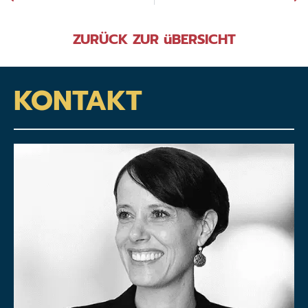
ZURÜCK ZUR üBERSICHT
KONTAKT