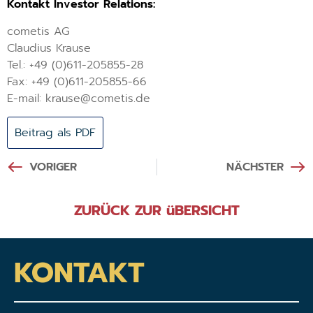
Kontakt Investor Relations:
cometis AG
Claudius Krause
Tel.: +49 (0)611-205855-28
Fax: +49 (0)611-205855-66
E-mail: krause@cometis.de
Beitrag als PDF
VORIGER
NÄCHSTER
ZURÜCK ZUR üBERSICHT
KONTAKT