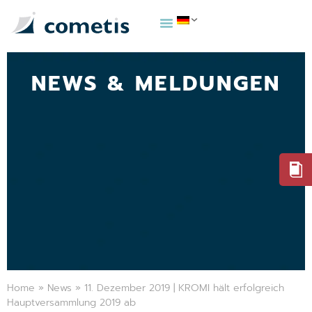
NEWS & MELDUNGEN
Home
»
News
»
11. Dezember 2019 | KROMI hält erfolgreich
Hauptversammlung 2019 ab