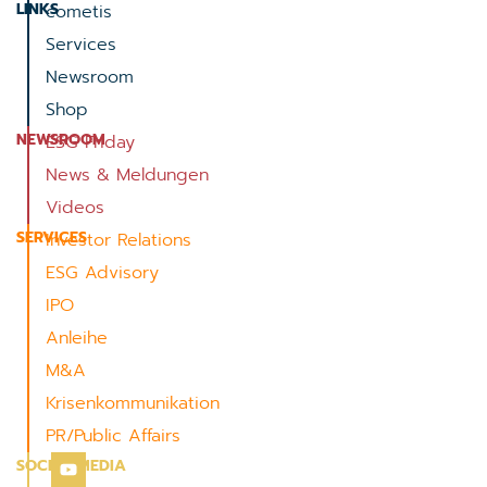
LINKS
cometis
Services
Newsroom
Shop
NEWSROOM
ESG Friday
News & Meldungen
Videos
SERVICES
Investor Relations
ESG Advisory
IPO
Anleihe
M&A
Krisenkommunikation
PR/Public Affairs
SOCIAL MEDIA