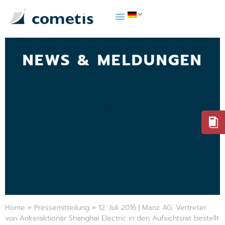
NEWS & MELDUNGEN
Home
»
Pressemitteilung
»
12. Juli 2016 | Manz AG: Vertreter
von Ankeraktionär Shanghai Electric in den Aufsichtsrat bestellt