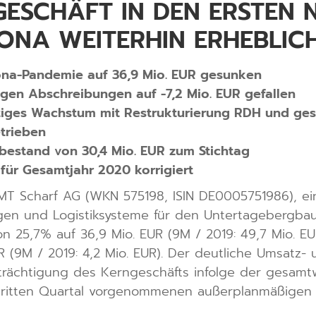
GESCHÄFT IN DEN ERSTEN
NA WEITERHIN ERHEBLICH
ona-Pandemie auf 36,9 Mio. EUR gesunken
gen Abschreibungen auf -7,2 Mio. EUR gefallen
nftiges Wachstum mit Restrukturierung RDH und ges
etrieben
bestand von 30,4 Mio. EUR zum Stichtag
ür Gesamtjahr 2020 korrigiert
T Scharf AG (WKN 575198, ISIN DE0005751986), ein
ngen und Logistiksysteme für den Untertagebergbau
25,7% auf 36,9 Mio. EUR (9M / 2019: 49,7 Mio. EUR
 EUR (9M / 2019: 4,2 Mio. EUR). Der deutliche Umsatz
trächtigung des Kerngeschäfts infolge der gesamt
ritten Quartal vorgenommenen außerplanmäßigen 