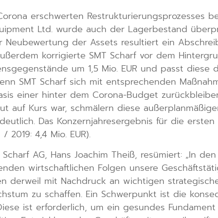
orona erschwerten Restrukturierungsprozesses be
uipment Ltd. wurde auch der Lagerbestand überprü
der Neubewertung der Assets resultiert ein Abschre
Außerdem korrigierte SMT Scharf vor dem Hintergr
nsgegenstände um 1,5 Mio. EUR und passt diese d
enn SMT Scharf sich mit entsprechenden Maßnahme
 Basis einer hinter dem Corona-Budget zurückbleibe
 gut auf Kurs war, schmälern diese außerplanmäßi
deutlich. Das Konzernjahresergebnis für die ersten
/ 2019: 4,4 Mio. EUR).
 Scharf AG, Hans Joachim Theiß, resümiert: „In d
enden wirtschaftlichen Folgen unsere Geschäftstät
iten derweil mit Nachdruck an wichtigen strategis
hstum zu schaffen. Ein Schwerpunkt ist die konse
iese ist erforderlich, um ein gesundes Fundament