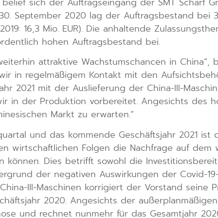
belief sich der Auftragseingang der SMT Scharf Gr
g 30. September 2020 lag der Auftragsbestand bei 
019: 16,3 Mio. EUR). Die anhaltende Zulassungsthe
rdentlich hohen Auftragsbestand bei.
 weiterhin attraktive Wachstumschancen in China“, 
 wir in regelmäßigem Kontakt mit den Aufsichtsbeh
jahr 2021 mit der Auslieferung der China-III-Masc
ir in der Produktion vorbereitet. Angesichts des 
inesischen Markt zu erwarten.“
squartal und das kommende Geschäftsjahr 2021 ist
n wirtschaftlichen Folgen die Nachfrage auf dem w
können. Dies betrifft sowohl die Investitionsberei
ntergrund der negativen Auswirkungen der Covid-1
hina-III-Maschinen korrigiert der Vorstand seine
schäftsjahr 2020. Angesichts der außerplanmäßige
ose und rechnet nunmehr für das Gesamtjahr 2020