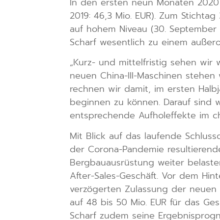
In den ersten neun Monaten 2020 
2019: 46,3 Mio. EUR). Zum Stichta
auf hohem Niveau (30. September 2
Scharf wesentlich zu einem außero
„Kurz- und mittelfristig sehen wir
neuen China-III-Maschinen stehen
rechnen wir damit, im ersten Halb
beginnen zu können. Darauf sind w
entsprechende Aufholeffekte im ch
Mit Blick auf das laufende Schlus
der Corona-Pandemie resultierende
Bergbauausrüstung weiter belasten 
After-Sales-Geschäft. Vor dem Hi
verzögerten Zulassung der neuen C
auf 48 bis 50 Mio. EUR für das Ge
Scharf zudem seine Ergebnisprogn