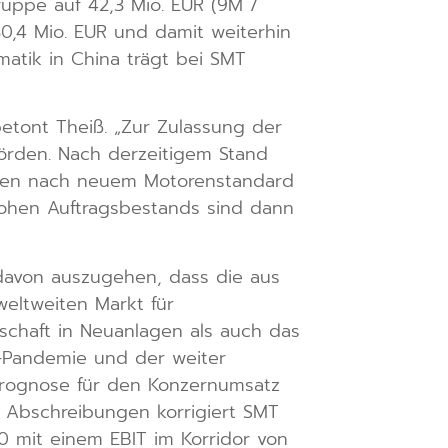
uppe auf 42,3 Mio. EUR (9M /
30,4 Mio. EUR und damit weiterhin
matik in China trägt bei SMT
betont Theiß. „Zur Zulassung der
örden. Nach derzeitigem Stand
hinen nach neuem Motorenstandard
hohen Auftragsbestands sind dann
 davon auszugehen, dass die aus
eltweiten Markt für
tschaft in Neuanlagen als auch das
9-Pandemie und der weiter
 Prognose für den Konzernumsatz
n Abschreibungen korrigiert SMT
 mit einem EBIT im Korridor von