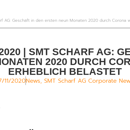
rf AG: Geschäft in den ersten neun Monaten 2020 durch Corona we
2020 | SMT SCHARF AG: G
ONATEN 2020 DURCH CO
ERHEBLICH BELASTET
7/11/2020
News
,
SMT Scharf AG Corporate Ne
S