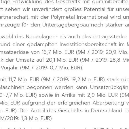
ltige Entwicklung des Geschäfts mit gummibereift
rt sehen wir unverändert großes Potential für un
rtnerschaft mit der Polymetal International wird u
hrzeuge für den Untertagebergbau noch stärker am
sowohl das Neuanlagen- als auch das ertragsstarke
grund einer gedämpften Investitionsbereitschaft im
atzerlöse von 16,7 Mio. EUR (9M / 2019: 20,9 Mio.
nk der Umsatz auf 20,1 Mio. EUR (9M / 2019: 28,8 Mi
orjahr (9M / 2019: 0,7 Mio. EUR).
it 11,7 Mio. EUR (9M / 2019: 19,2 Mio. EUR) stark rü
II-Maschinen begonnen werden kann. Umsatzrückgä
: 7,7 Mio. EUR) sowie in Afrika mit 2,9 Mio. EUR (9M
Mio. EUR aufgrund der erfolgreichen Abarbeitung v
io. EUR). Der Anteil des Geschäfts in Deutschland e
9M/2019: 1,3 Mio. EUR).