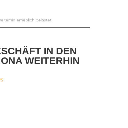
iterhin erheblich belastet
ESCHÄFT IN DEN
RONA WEITERHIN
ws