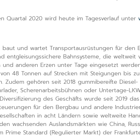
ten Quartal 2020 wird heute im Tagesverlauf unter
, baut und wartet Transportausrüstungen für den 
nd entgleisungssichere Bahnsysteme, die weltweit 
 und anderen Erzen unter Tage eingesetzt werden. 
t von 48 Tonnen auf Strecken mit Steigungen bis z
en. Zudem gehören seit 2018 gummibereifte Diesel-
rlader, Scherenarbeitsbühnen oder Untertage-LKWs,
Diversifizierung des Geschäfts wurde seit 2019 das
euerungen für den Bergbau und andere Industrien 
ellschaften in acht Ländern sowie weltweite Hand
n den wachsenden Auslandsmärkten wie China, Russl
m Prime Standard (Regulierter Markt) der Frankfurt