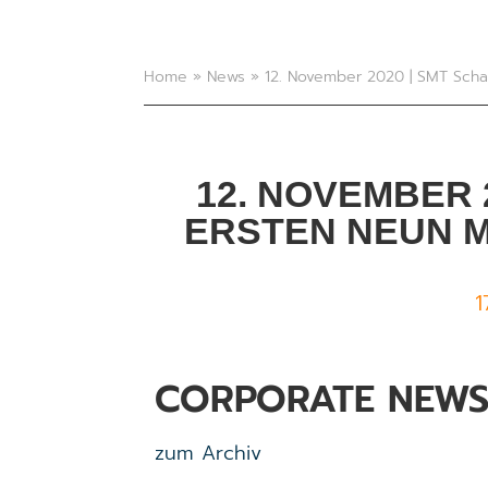
Home
»
News
»
12. November 2020 | SMT Scha
12. NOVEMBER 
ERSTEN NEUN M
1
CORPORATE NEW
zum Archiv