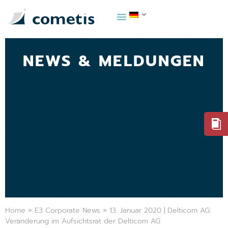
NEWS & MELDUNGEN
Home
»
E3 Corporate News
»
13. Januar 2020 | Delticom AG:
Veränderung im Aufsichtsrat der Delticom AG