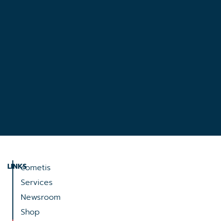
LINKS
cometis
Services
Newsroom
Shop