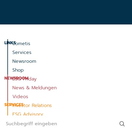
LINKS
cometis
Services
Newsroom
Shop
NEWSROOM
ESG Friday
News & Meldungen
Videos
SERVICES
Investor Relations
ESG Advisory
IPO
Anleihe