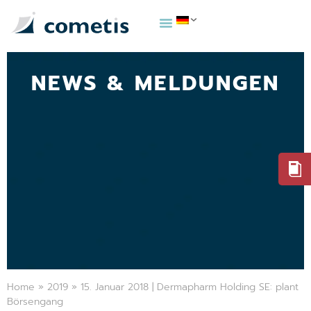
NEWS & MELDUNGEN
Home
»
2019
»
15. Januar 2018 | Dermapharm Holding SE: plant
Börsengang