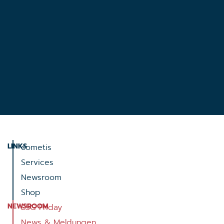
LINKS
cometis
Services
Newsroom
Shop
NEWSROOM
ESG Friday
News & Meldungen