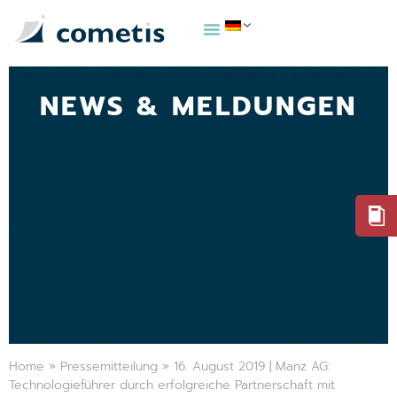
NEWS & MELDUNGEN
Home
»
Pressemitteilung
»
16. August 2019 | Manz AG:
Technologieführer durch erfolgreiche Partnerschaft mit