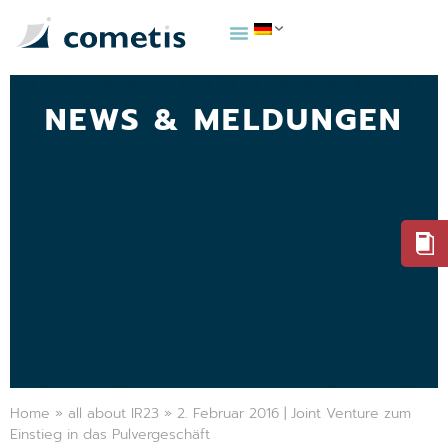
NEWS & MELDUNGEN
Home
»
all about IR23
»
2. Februar 2016 | Joint Venture zum
Einstieg in das Pulvergeschäft