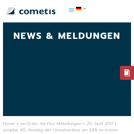
NEWS & MELDUNGEN
Home
»
va-Q-tec Ad-Hoc-Mitteilungen
»
20. April 2017 |
zooplus AG: Anstieg der Umsatzerlöse um 24% im ersten