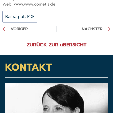
Web: www.www.cometis.de
Beitrag als PDF
VORIGER
NÄCHSTER
ZURÜCK ZUR üBERSICHT
KONTAKT