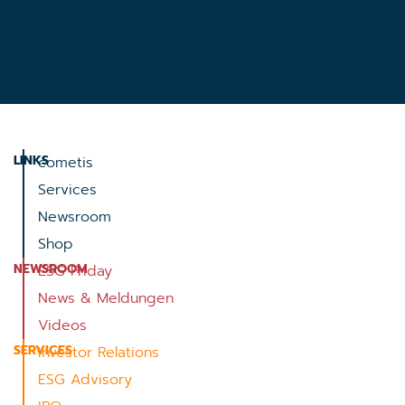
LINKS
cometis
Services
Newsroom
Shop
NEWSROOM
ESG Friday
News & Meldungen
Videos
SERVICES
Investor Relations
ESG Advisory