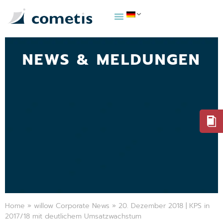
NEWS & MELDUNGEN
Home
»
willow Corporate News
»
20. Dezember 2018 | KPS in
2017/18 mit deutlichem Umsatzwachstum