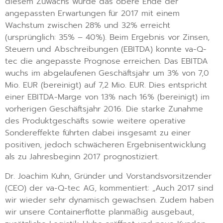
diesem Zuwachs wurde das obere Ende der
angepassten Erwartungen für 2017 mit einem
Wachstum zwischen 28% und 32% erreicht
(ursprünglich: 35% – 40%). Beim Ergebnis vor Zinsen,
Steuern und Abschreibungen (EBITDA) konnte va-Q-
tec die angepasste Prognose erreichen. Das EBITDA
wuchs im abgelaufenen Geschäftsjahr um 3% von 7,0
Mio. EUR (bereinigt) auf 7,2 Mio. EUR. Dies entspricht
einer EBITDA-Marge von 13% nach 16% (bereinigt) im
vorherigen Geschäftsjahr 2016. Die starke Zunahme
des Produktgeschäfts sowie weitere operative
Sondereffekte führten dabei insgesamt zu einer
positiven, jedoch schwächeren Ergebnisentwicklung
als zu Jahresbeginn 2017 prognostiziert.
Dr. Joachim Kuhn, Gründer und Vorstandsvorsitzender
(CEO) der va-Q-tec AG, kommentiert: „Auch 2017 sind
wir wieder sehr dynamisch gewachsen. Zudem haben
wir unsere Containerflotte planmäßig ausgebaut,