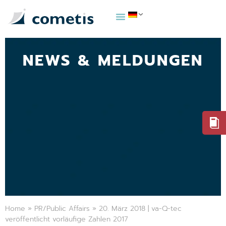
NEWS & MELDUNGEN
Home
»
PR/Public Affairs
»
20. März 2018 | va-Q-tec
veröffentlicht vorläufige Zahlen 2017