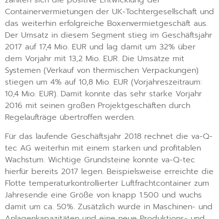
zahlten sich die positive Entwicklung der
Containervermietungen der UK-Tochtergesellschaft und
das weiterhin erfolgreiche Boxenvermietgeschäft aus.
Der Umsatz in diesem Segment stieg im Geschäftsjahr
2017 auf 17,4 Mio. EUR und lag damit um 32% über
dem Vorjahr mit 13,2 Mio. EUR. Die Umsätze mit
Systemen (Verkauf von thermischen Verpackungen)
stiegen um 4% auf 10,8 Mio. EUR (Vorjahreszeitraum:
10,4 Mio. EUR). Damit konnte das sehr starke Vorjahr
2016 mit seinen großen Projektgeschäften durch
Regelaufträge übertroffen werden.
Für das laufende Geschäftsjahr 2018 rechnet die va-Q-
tec AG weiterhin mit einem starken und profitablen
Wachstum. Wichtige Grundsteine konnte va-Q-tec
hierfür bereits 2017 legen. Beispielsweise erreichte die
Flotte temperaturkontrollierter Luftfrachtcontainer zum
Jahresende eine Größe von knapp 1.500 und wuchs
damit um ca. 50%. Zusätzlich wurde in Maschinen- und
Anlagenkapazitäten und eine neue Produktions- und