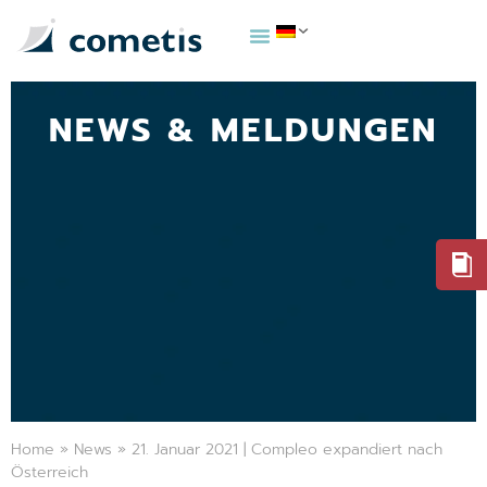
NEWS & MELDUNGEN
Home
»
News
»
21. Januar 2021 | Compleo expandiert nach
Österreich