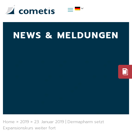
NEWS & MELDUNGEN
Home
»
2019
»
23. Januar 2019 | Dermapharm setzt
Expansionskurs weiter fort