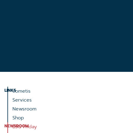
LINKS
cometis
Services
Newsroom
Shop
NEWSROOM
ESG Friday