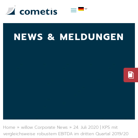
NEWS & MELDUNGEN
Home
»
willow Corporate News
»
24. Juli 2020 | KPS mit
vergleichsweise robustem EBITDA im dritten Quartal 2019/20