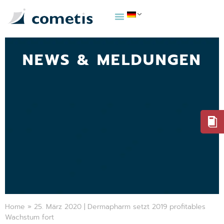
NEWS & MELDUNGEN
Home
»
25. März 2020 | Dermapharm setzt 2019 profitables
Wachstum fort