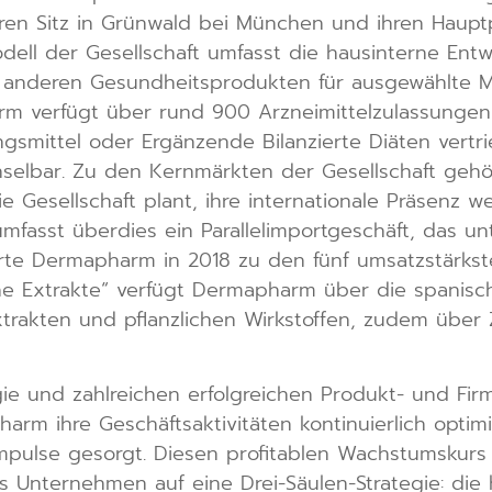
hren Sitz in Grünwald bei München und ihren Haupt
odell der Gesellschaft umfasst die hausinterne Ent
d anderen Gesundheitsprodukten für ausgewählte 
 verfügt über rund 900 Arzneimittelzulassungen fü
gsmittel oder Ergänzende Bilanzierte Diäten vertr
elbar. Zu den Kernmärkten der Gesellschaft gehö
e Gesellschaft plant, ihre internationale Präsenz w
asst überdies ein Parallelimportgeschäft, das un
e Dermapharm in 2018 zu den fünf umsatzstärksten
he Extrakte“ verfügt Dermapharm über die spanisch
extrakten und pflanzlichen Wirkstoffen, zudem üb
gie und zahlreichen erfolgreichen Produkt- und F
rm ihre Geschäftsaktivitäten kontinuierlich opti
pulse gesorgt. Diesen profitablen Wachstumskurs
as Unternehmen auf eine Drei-Säulen-Strategie: di