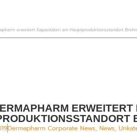
rmapharm erweitert Kapazitäten am Hauptproduktionsstandort Breh
 | DERMAPHARM ERWEITERT
PRODUKTIONSSTANDORT 
019
Dermapharm Corporate News
,
News
,
Unkate