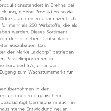
produktionsstandort in Brehna bei
wicklung, eigene Produktion sowie
Märkte durch einen pharmazeutisch
r mehr als 250 Wirkstoffe, die als
ieben werden. Dieses Sortiment
ren derzeit neben Deutschland
eiter auszubauen. Das
ter der Marke „axicorp“ betrieben
 Parallelimporteuren in
e Euromed S.A., einer der
er Zugang zum Wachstumsmarkt für
irmenübernahmen in den
miert und neben organischem
 beabsichtigt Dermapharm auch in
e hausinterne Entwicklung neuer