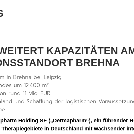
S
EITERT KAPAZITÄTEN A
ONSSTANDORT BREHNA
um in Brehna bei Leipzig
ändes um 12.400 m²
on rund 11 Mio. EUR
land und Schaffung der logistischen Voraussetzu
pe
apharm Holding SE („Dermapharm“), ein führender Her
 Therapiegebiete in Deutschland mit wachsender inte