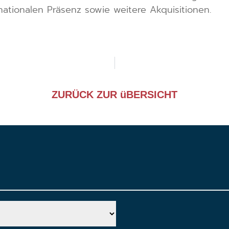
ationalen Präsenz sowie weitere Akquisitionen.
ZURÜCK ZUR üBERSICHT