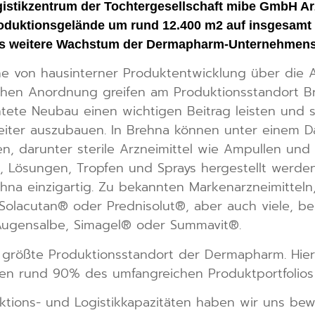
ogistikzentrum der Tochtergesellschaft mibe GmbH Arz
oduktionsgelände um rund 12.400 m2 auf insgesamt ü
das weitere Wachstum der Dermapharm-Unternehmen
 von hausinterner Produktentwicklung über die Ar
chen Anordnung greifen am Produktionsstandort Bre
tete Neubau einen wichtigen Beitrag leisten und s
eiter auszubauen. In Brehna können unter einem Da
, darunter sterile Arzneimittel wie Ampullen und
, Lösungen, Tropfen und Sprays hergestellt werden.
na einzigartig. Zu bekannten Markenarzneimitteln,
 Solacutan® oder Prednisolut®, aber auch viele, be
Augensalbe, Simagel® oder Summavit®.
r größte Produktionsstandort der Dermapharm. Hie
n rund 90% des umfangreichen Produktportfolios 
ktions- und Logistikkapazitäten haben wir uns bew