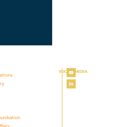
SOCIAL MEDIA
lations
ry
unikation
fairs