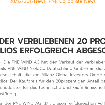
28/12/2017
News
,
PNE Corporate News
DER VERBLIEBENEN 20 PR
IOS ERFOLGREICH ABGES
 Die PNE WIND AG hat den Verkauf der verblieben
ls PNE WIND YieldCo Deutschland GmbH) an die Al
sellschaft, die von Allianz Global Investors GmbH ve
ios. Der Kaufpreis für den 20prozentigen Anteil bel
Dienstleister für das technische und kaufmännisc
ständig.
er der PNE WIND AG: „Mit diesem erfolgreichen Ver