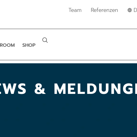
Team
Referenzen
D
SROOM
SHOP
EWS & MELDUNG