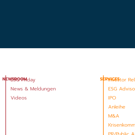
NEWSROOM
SERVICES
ESG Friday
Investor Re
News & Meldungen
ESG Adviso
Videos
IPO
Anleihe
M&A
Krisenkomm
PR/Public Af