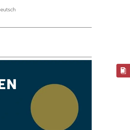
eutsch
EN