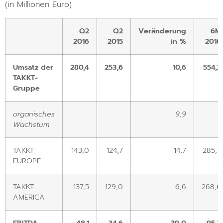
(in Millionen Euro)
Q2
Q2
Veränderung
6M
2016
2015
in %
2016
Umsatz der
280,4
253,6
10,6
554,2
TAKKT-
Gruppe
organisches
9,9
Wachstum
TAKKT
143,0
124,7
14,7
285,7
EUROPE
TAKKT
137,5
129,0
6,6
268,6
AMERICA
EBITDA
48,1
34,6
39,0
95,3