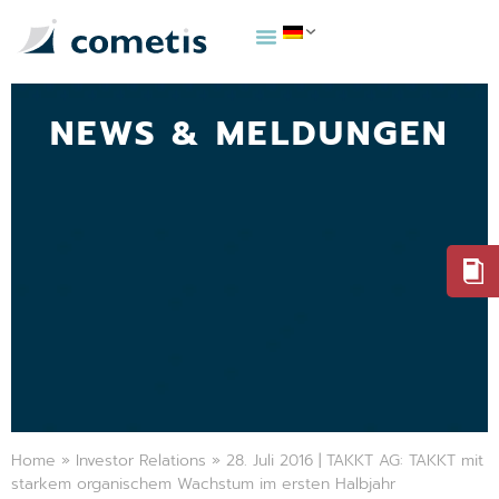
NEWS & MELDUNGEN
Home
»
Investor Relations
»
28. Juli 2016 | TAKKT AG: TAKKT mit
starkem organischem Wachstum im ersten Halbjahr