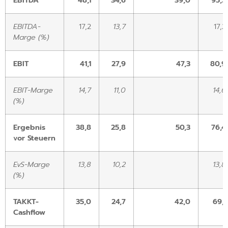
EBITDA-
17,2
13,7
17,2
Marge (%)
EBIT
41,1
27,9
47,3
80,9
EBIT-Marge
14,7
11,0
14,6
(%)
Ergebnis
38,8
25,8
50,3
76,4
vor Steuern
EvS-Marge
13,8
10,2
13,8
(%)
TAKKT-
35,0
24,7
42,0
69,1
Cashflow