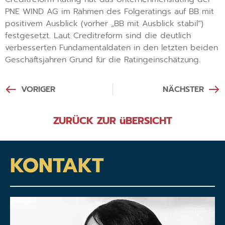
PNE WIND AG im Rahmen des Folgeratings auf BB mit
positivem Ausblick (vorher „BB mit Ausblick stabil“)
festgesetzt. Laut Creditreform sind die deutlich
verbesserten Fundamentaldaten in den letzten beiden
Geschäftsjahren Grund für die Ratingeinschätzung.
VORIGER
NÄCHSTER
ZURÜCK ZUR üBERSICHT
KONTAKT