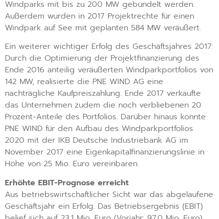
Windparks mit bis zu 200 MW gebündelt werden.
Außerdem wurden in 2017 Projektrechte für einen
Windpark auf See mit geplanten 584 MW veräußert.
Ein weiterer wichtiger Erfolg des Geschäftsjahres 2017:
Durch die Optimierung der Projektfinanzierung des
Ende 2016 anteilig veräußerten Windparkportfolios von
142 MW, realisierte die PNE WIND AG eine
nachträgliche Kaufpreiszahlung. Ende 2017 verkaufte
das Unternehmen zudem die noch verbliebenen 20
Prozent-Anteile des Portfolios. Darüber hinaus konnte
PNE WIND für den Aufbau des Windparkportfolios
2020 mit der IKB Deutsche Industriebank AG im
November 2017 eine Eigenkapitalfinanzierungslinie in
Höhe von 25 Mio. Euro vereinbaren.
Erhöhte EBIT-Prognose erreicht
Aus betriebswirtschaftlicher Sicht war das abgelaufene
Geschäftsjahr ein Erfolg. Das Betriebsergebnis (EBIT)
belief sich auf 23,1 Mio. Euro (Vorjahr: 97,0 Mio. Euro),