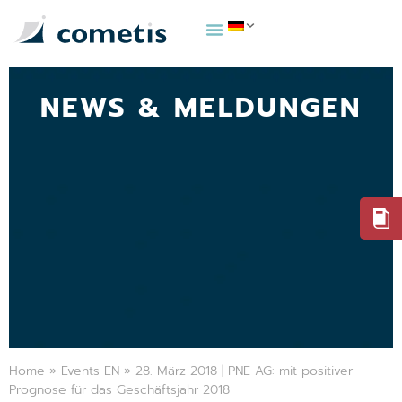
NEWS & MELDUNGEN
Home
»
Events EN
»
28. März 2018 | PNE AG: mit positiver
Prognose für das Geschäftsjahr 2018