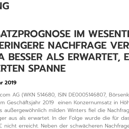
NG
SATZPROGNOSE IM WESENT
ERINGERE NACHFRAGE VER
A BESSER ALS ERWARTET, 
ERTEN SPANNE
hr 2019
icom AG (WKN 514680, ISIN DE0005146807, Börsenkür
 im Geschäftsjahr 2019 einen Konzernumsatz in Höhe
es außergewöhnlich milden Winters fiel die Nachfra
er aus als erwartet. In der Folge wurde die für da
 nicht erreicht. Neben der schwächeren Nachfrage