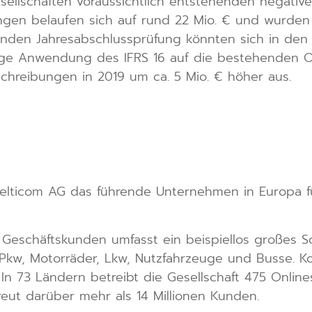
ellschaften voraussichtlich entstehenden negativ
en belaufen sich auf rund 22 Mio. € und wurden 
fenden Jahresabschlussprüfung könnten sich in 
lige Anwendung des IFRS 16 auf die bestehenden Op
schreibungen in 2019 um ca. 5 Mio. € höher aus.
Delticom AG das führende Unternehmen in Europa fü
nd Geschäftskunden umfasst ein beispiellos großes 
 Pkw, Motorräder, Lkw, Nutzfahrzeuge und Busse. K
In 73 Ländern betreibt die Gesellschaft 475 Onlin
reut darüber mehr als 14 Millionen Kunden.