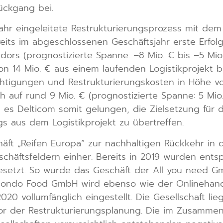
rückgang bei.
hr eingeleitete Restrukturierungsprozess mit dem k
reits im abgeschlossenen Geschäftsjahr erste Erfolg
idors (prognostizierte Spanne: –8 Mio. € bis –5 Mio
von 14 Mio. € aus einem laufenden Logistikprojekt 
tigungen und Restrukturierungskosten in Höhe von
 auf rund 9 Mio. € (prognostizierte Spanne: 5 Mio. 
es Delticom somit gelungen, die Zielsetzung für d
s aus dem Logistikprojekt zu übertreffen.
äft „Reifen Europa“ zur nachhaltigen Rückkehr in
Geschäftsfeldern einher. Bereits in 2019 wurden 
gesetzt. So wurde das Geschäft der All you need 
rmondo Food GmbH wird ebenso wie der Onlinehand
0 vollumfänglich eingestellt. Die Gesellschaft lieg
vor der Restrukturierungsplanung. Die im Zusamme