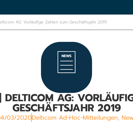
elticom AG: Vorläufige Zahlen zum Geschäftsjahr 2019
 | DELTICOM AG: VORLÄUFI
GESCHÄFTSJAHR 2019
04/03/2020
Delticom Ad-Hoc-Mitteilungen
,
New