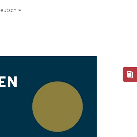
eutsch
EN