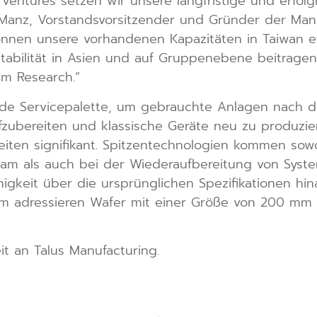
 Ventures setzen wir unsere langfristige und erfol
 Manz, Vorstandsvorsitzender und Gründer der Manz
önnen unsere vorhandenen Kapazitäten in Taiwan ef
tabilität in Asien und auf Gruppenebene beitragen.
am Research.“
de Servicepalette, um gebrauchte Anlagen nach de
fzubereiten und klassische Geräte neu zu produzier
eiten signifikant. Spitzentechnologien kommen so
 Lam als auch bei der Wiederaufbereitung von Sy
ähigkeit über die ursprünglichen Spezifikationen hi
am adressieren Wafer mit einer Größe von 200 mm
t an Talus Manufacturing.