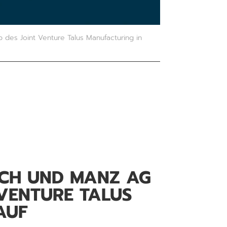
des Joint Venture Talus Manufacturing in
ARCH UND MANZ AG
 VENTURE TALUS
AUF