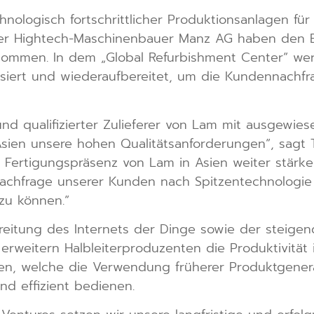
hnologisch fortschrittlicher Produktionsanlagen fü
r Hightech-Maschinenbauer Manz AG haben den Be
enommen. In dem „Global Refurbishment Center“ w
isiert und wiederaufbereitet, um die Kundennachfr
und qualifizierter Zulieferer von Lam mit ausgewies
 Asien unsere hohen Qualitätsanforderungen“, sagt
 Fertigungspräsenz von Lam in Asien weiter stärken
Nachfrage unserer Kunden nach Spitzentechnologie n
zu können.“
itung des Internets der Dinge sowie der steige
rweitern Halbleiterproduzenten die Produktivität 
den, welche die Verwendung früherer Produktgener
d effizient bedienen.