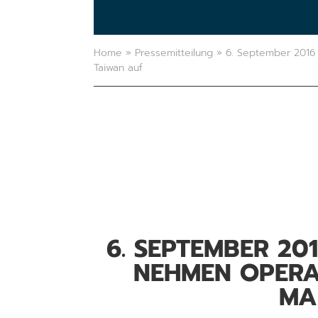
Home
»
Pressemitteilung
»
6. September 2016 
Taiwan auf
6. SEPTEMBER 20
NEHMEN OPERAT
MA