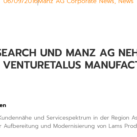
06/09/2016
Manz AG Corporate News
,
News
SEARCH UND MANZ AG NE
NT VENTURETALUS MANUFAC
gen
 Kundennähe und Servicespektrum in der Region A
ur Aufbereitung und Modernisierung von Lams Prod