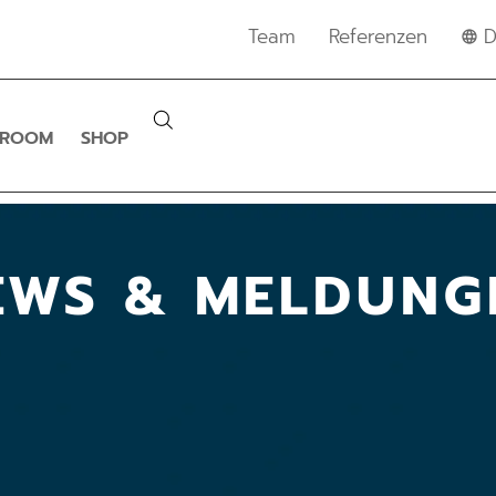
Team
Referenzen
D
SROOM
SHOP
EWS & MELDUNG