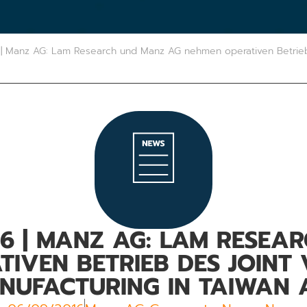
| Manz AG: Lam Research und Manz AG nehmen operativen Betrieb 
16 | MANZ AG: LAM RESE
IVEN BETRIEB DES JOINT
NUFACTURING IN TAIWAN 