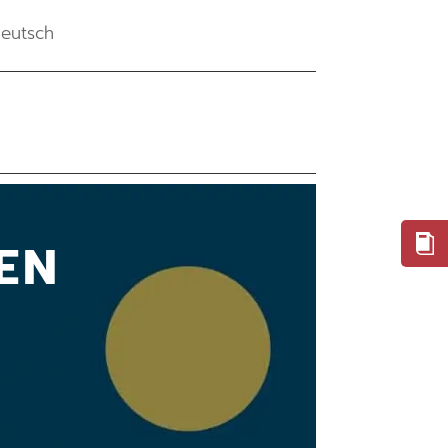
eutsch
EN