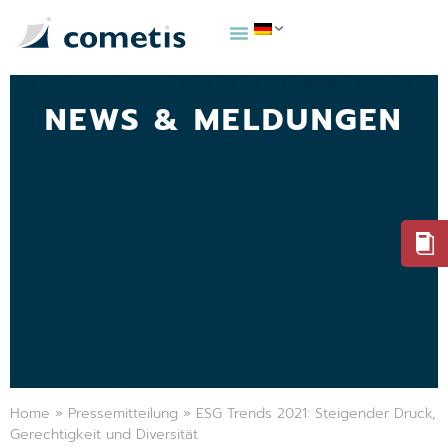
NEWS & MELDUNGEN
Home
»
Pressemitteilung
»
ESG Trends 2021: Steigender Druck,
Gerechtigkeit und Diversität