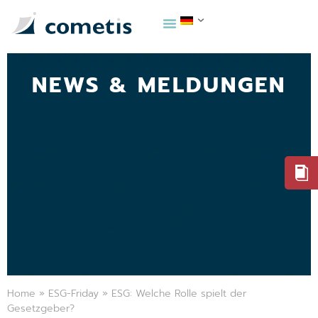
NEWS & MELDUNGEN
Home
»
ESG-Friday
»
ESG: Welche Rolle spielt der
Gesetzgeber?