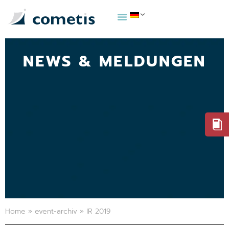
NEWS & MELDUNGEN
Home
»
event-archiv
»
IR 2019