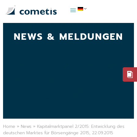
NEWS & MELDUNGEN
Home
»
News
»
Kapitalmarktpanel 2/2015: Entwicklung des
deutschen Marktes für Börsengänge 2015, 22.09.2015