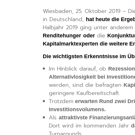
Wiesbaden, 25. Oktober 2019 – Di
in Deutschland,
hat heute die Erge
Halbjahr 2019 ging unter anderem
die
Renditehunger
oder
Konjunktu
Kapitalmarktexperten die weitere E
Die wichtigsten Erkenntnisse im Üb
Im Hinblick darauf, ob
Rezession
Alternativlosigkeit bei Investitio
werden, sind die befragten
Kapi
geringere Kaufbereitschaft.
Trotzdem
erwarten Rund zwei Dri
Investitionsvolumens.
Als
attraktivste Finanzierungsa
Dort wird im kommenden Jahr
d
Turnarounds.