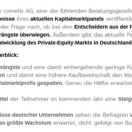
e cometis AG, eine der führenden Beratungsgesells
ihres
veröffentl
bnisse
aktuellen Kapitalmarktpanels
 der Frage nach, ob bei den
Entscheidern aus der 
Außerdem gibt das aktuelle Pan
rängste überwiegen.
ntwicklung des Private-Equity-Markts in Deutschland
erblick:
und eine damit einhergehende geringe Ka
sängste
und damit eine höhere Kaufbereitschaft den M
nen
Genau die Hälfte erwartet
talmarktprofis gespalten.
der Teilnehmer im kommenden Jahr eine
ttel
Steig
sehen die Befragten
nlässe deutscher Unternehmen
V
erwartet, dicht gefolgt von B
as größte Wachstum