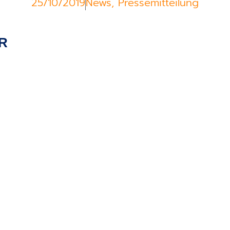
25/10/2019
News
,
Pressemitteilung
R