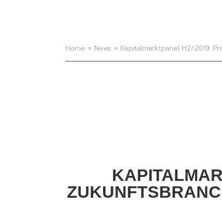
Home
»
News
»
Kapitalmarktpanel H2/2019: Pr
KAPITALMARK
ZUKUNFTSBRANC