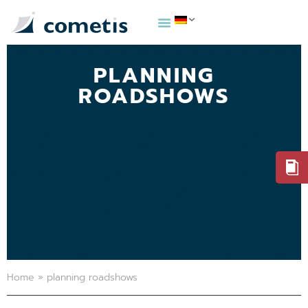
PLANNING
ROADSHOWS
Home
»
planning roadshows