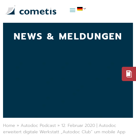
NEWS & MELDUNGEN
Home
»
Autodoc Podcast
»
12. Februar 2020 | Autodoc
erweitert digitale Werkstatt „Autodoc Club“ um mobile App