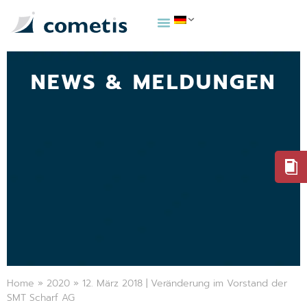
NEWS & MELDUNGEN
Home
»
2020
»
12. März 2018 | Veränderung im Vorstand der
SMT Scharf AG