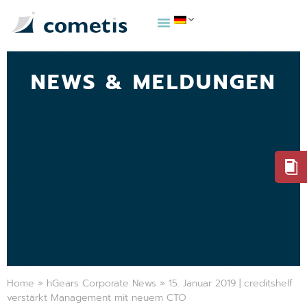
NEWS & MELDUNGEN
Home
»
hGears Corporate News
»
15. Januar 2019 | creditshelf
verstärkt Management mit neuem CTO