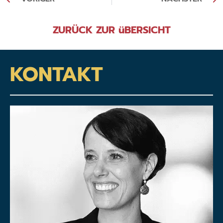
ZURÜCK ZUR üBERSICHT
KONTAKT