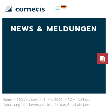
NEWS & MELDUNGEN
Home
»
ESG-Advisory
»
15. Mai 2020 | KROMI Ad-hoc:
Anpassung des Jahresausblicks für das Geschäftsjahr