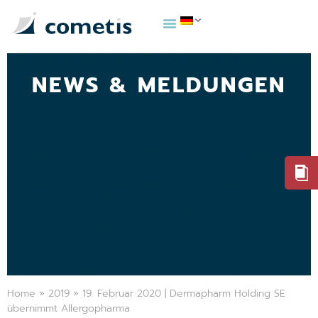
NEWS & MELDUNGEN
Home
»
2019
»
19. Februar 2020 | Dermapharm Holding SE
übernimmt Allergopharma