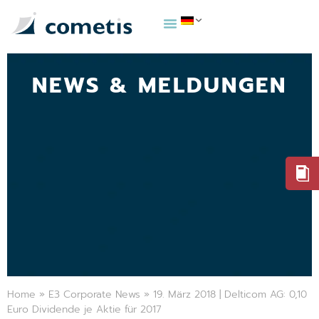
NEWS & MELDUNGEN
Home
»
E3 Corporate News
»
19. März 2018 | Delticom AG: 0,10
Euro Dividende je Aktie für 2017