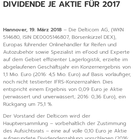
DIVIDENDE JE AKTIE FÜR 2017
Hannover, 19. März 2018
– Die Delticom AG, (WKN
514680, ISIN DE0005146807, Börsenkürzel DEX),
Europas führender Onlinehändler für Reifen und
Autozubehör sowie Spezialist im eFood und Experte
auf dem Gebiet effizienter Lagerlogistik, erzielte im
abgelaufenen Geschäftsjahr ein Konzernergebnis von
1,1 Mio. Euro (2016: 4,5 Mio. Euro) auf Basis vorläufiger,
noch nicht testierter IFRS-Konzernzahlen. Dies
entspricht einem Ergebnis von 0,09 Euro je Aktie
(verwässert und unverwässert; 2016: 0,36 Euro), ein
Rückgang um 75,1 %.
Der Vorstand der Delticom wird der
Hauptversammlung – vorbehaltlich der Zustimmung
des Aufsichtsrats – eine auf volle 0,10 Euro je Aktie
aufgerundete Dividendenzahlung vorschlagen (2016: