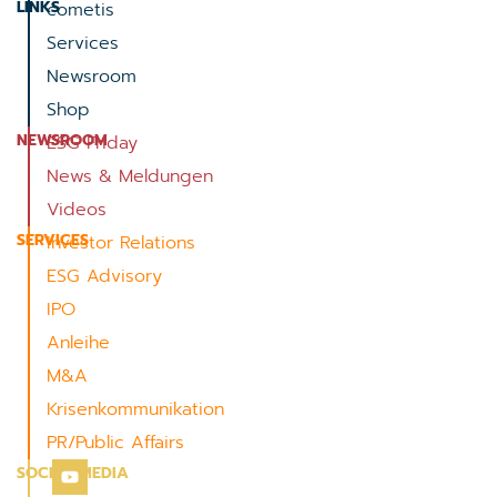
LINKS
cometis
Services
Newsroom
Shop
NEWSROOM
ESG Friday
News & Meldungen
Videos
SERVICES
Investor Relations
ESG Advisory
IPO
Anleihe
M&A
Krisenkommunikation
PR/Public Affairs
SOCIAL MEDIA