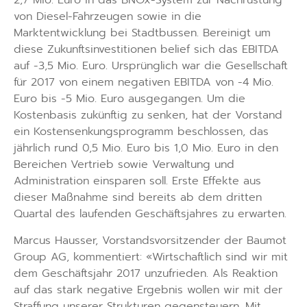
2,7 Mio. Euro in das BNOx-System zur Nachrüstung
von Diesel-Fahrzeugen sowie in die
Marktentwicklung bei Stadtbussen. Bereinigt um
diese Zukunftsinvestitionen belief sich das EBITDA
auf -3,5 Mio. Euro. Ursprünglich war die Gesellschaft
für 2017 von einem negativen EBITDA von -4 Mio.
Euro bis -5 Mio. Euro ausgegangen. Um die
Kostenbasis zukünftig zu senken, hat der Vorstand
ein Kostensenkungsprogramm beschlossen, das
jährlich rund 0,5 Mio. Euro bis 1,0 Mio. Euro in den
Bereichen Vertrieb sowie Verwaltung und
Administration einsparen soll. Erste Effekte aus
dieser Maßnahme sind bereits ab dem dritten
Quartal des laufenden Geschäftsjahres zu erwarten.
Marcus Hausser, Vorstandsvorsitzender der Baumot
Group AG, kommentiert: «Wirtschaftlich sind wir mit
dem Geschäftsjahr 2017 unzufrieden. Als Reaktion
auf das stark negative Ergebnis wollen wir mit der
Straffung unserer Strukturen gegensteuern. Mit