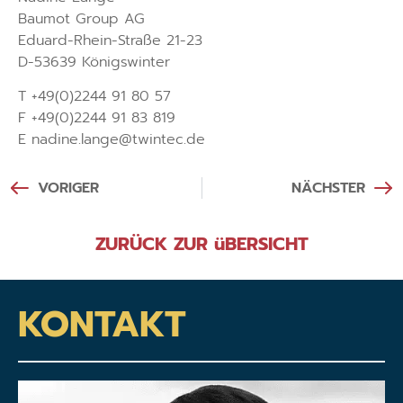
Baumot Group AG
Eduard-Rhein-Straße 21-23
D-53639 Königswinter
T +49(0)2244 91 80 57
F +49(0)2244 91 83 819
E nadine.lange@twintec.de
VORIGER
NÄCHSTER
ZURÜCK ZUR üBERSICHT
KONTAKT