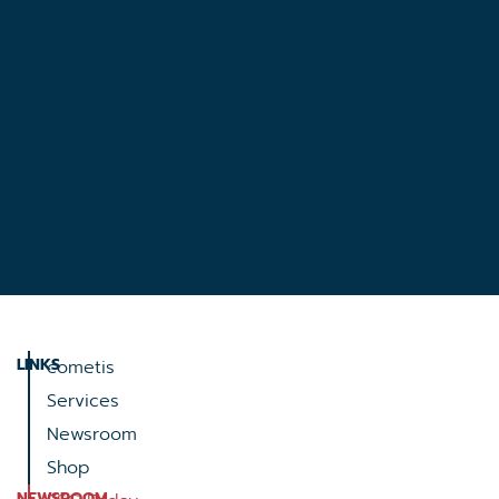
LINKS
cometis
Services
Newsroom
Shop
NEWSROOM