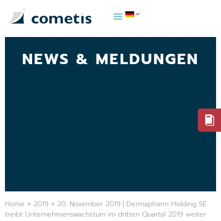
NEWS & MELDUNGEN
Home
»
2019
»
20. November 2019 | Dermapharm Holding SE
treibt Unternehmenswachstum im dritten Quartal 2019 weiter