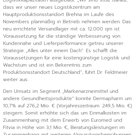
Logistikkapazitäten ausgebaut. „Wir sind stolz darauf,
dass wir unser neues Logistikzentrum am
Hauptproduktionsstandort Brehna im Laufe des
Novembers planmäßig in Betrieb nehmen werden. Das
neu errichtete Versandlager mit ca. 12.000 qm ist
Voraussetzung für die ständige Verbesserung von
Kundennähe und Lieferperformance getreu unserer
Strategie „Alles unter einem Dach“. Es schafft die
Voraussetzungen für eine kostengünstige Logistik und
Wachstum und ist ein Bekenntnis zum
Produktionsstandort Deutschland“, führt Dr. Feldmeier
weiter aus.
Den Umsatz im Segment „Markenarzneimittel und
andere Gesundheitsprodukte“ konnte Dermapharm um
10,7% auf 276,2 Mio. € (Vorjahreszeitraum: 249,5 Mio. €)
steigern. Somit erhöhte sich das um Einmalkosten im
Zusammenhang mit dem Erwerb von Euromed und
Fitvia in Höhe von 3,1 Mio. €, Beratungsleistungen im
Zusammenhang mit weiteren Akquisitionsbemühungen